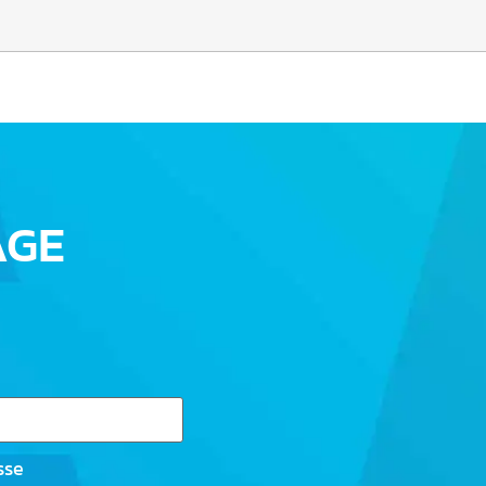
AGE
sse