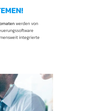
TEMEN!
utomaten
werden von
euerungssoftware
mensweit integrierte