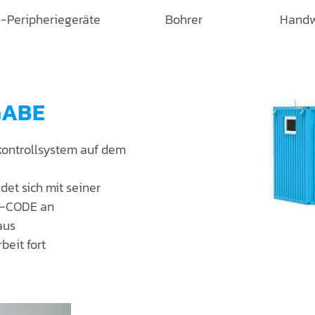
-Peripheriegeräte
Bohrer
Handw
GABE
tskontrollsystem auf dem
et sich mit seiner
IN-CODE an
aus
beit fort