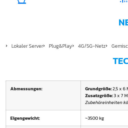
N
Lokaler Server
Plug&Play
4G/5G-Netz
Gemisc
TE
Abmessungen:
Grundgröße:
2,5 x 6
Zusatzgröße:
3 x 7 
Zubehöreinheiten k
Eigengewicht:
~3500 kg