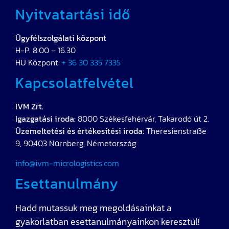
Nyitvatartási idő
Ügyfélszolgálati központ
H-P: 8.00 – 16.30
HU Központ:
+ 36 30 335 7335
Kapcsolatfelvétel
IVM Zrt.
Igazgatási iroda:
8000 Székesfehérvár, Takarodó út 2.
Üzemeltetési és értékesítési iroda:
Theresienstraße
9, 90403 Nürnberg, Németország
info@ivm-micrologistics.com
Esettanulmány
Hadd mutassuk meg megoldásainkat a
gyakorlatban esettanulmányainkon keresztül!