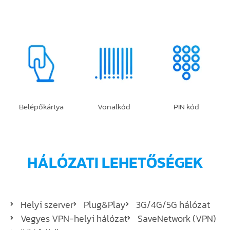
Belépőkártya
Vonalkód
PIN kód
HÁLÓZATI LEHETŐSÉGEK
Helyi szerver
Plug&Play
3G/4G/5G hálózat
Vegyes VPN-helyi hálózat
SaveNetwork (VPN)