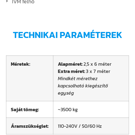
IVM felhő
TECHNIKAI PARAMÉTEREK
Méretek:
Alapméret:
2,5 x 6 méter
Extra méret:
3 x 7 méter
Mindkét mérethez
kapcsolható kiegészítő
egység
Saját tömeg:
~3500 kg
Áramszükséglet:
110-240V / 50/60 Hz