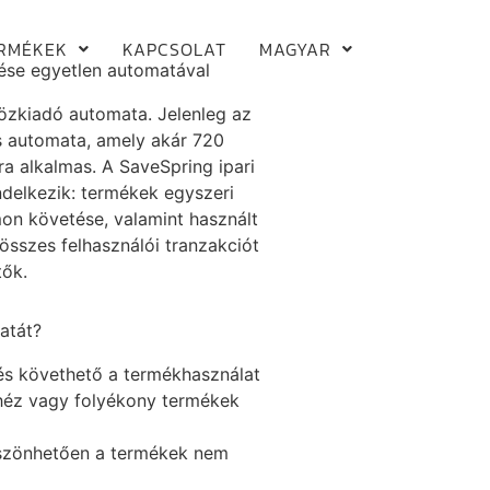
RMÉKEK
KAPCSOLAT
MAGYAR
lése egyetlen automatával
özkiadó automata. Jelenleg az
ós automata, amely akár 720
a alkalmas. A SaveSpring ipari
delkezik: termékek egyszeri
on követése, valamint használt
összes felhasználói tranzakciót
tők.
atát?
 és követhető a termékhasználat
ehéz vagy folyékony termékek
köszönhetően a termékek nem