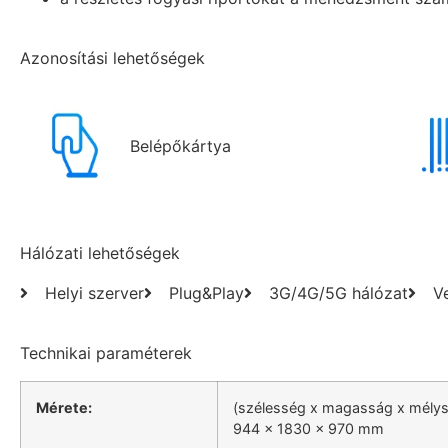
Azonosítási lehetőségek
Belépőkártya
Hálózati lehetőségek
Helyi szerver
Plug&Play
3G/4G/5G hálózat
V
Technikai paraméterek
Mérete:
(szélesség x magasság x mély
944 x 1830 x 970 mm