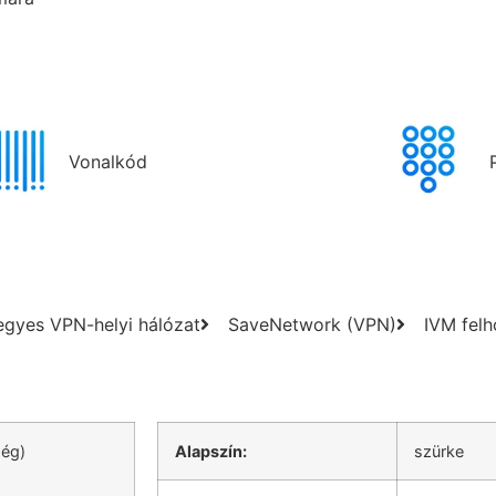
Vonalkód
egyes VPN-helyi hálózat
SaveNetwork (VPN)
IVM felh
ség)
Alapszín:
szürke