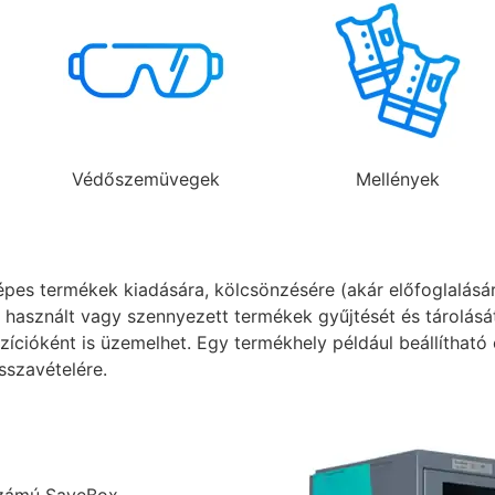
Védőszemüvegek
Mellények
 termékek kiadására, kölcsönzésére (akár előfoglalására 
 használt vagy szennyezett termékek gyűjtését és tárolását
cióként is üzemelhet. Egy termékhely például beállítható 
sszavételére.