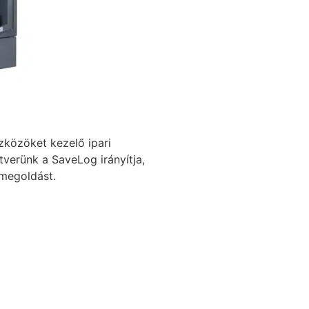
zközöket kezelő ipari
tverünk a SaveLog irányítja,
t megoldást.