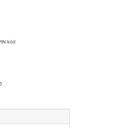
PIN kód
ő