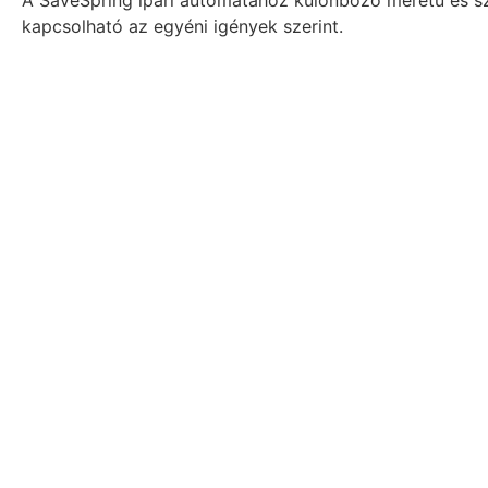
A SaveSpring ipari automatához különböző méretű és 
kapcsolható az egyéni igények szerint.