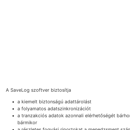
A SaveLog szoftver biztosítja
a kiemelt biztonságú adattárolást
a folyamatos adatszinkronizációt
a tranzakciós adatok azonnali elérhetőségét bárh
bármikor
a részletes fogyási riportokat a menedzsment szá