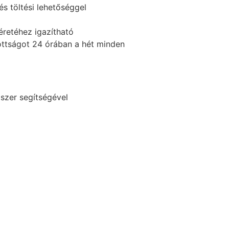
és töltési lehetőséggel
retéhez igazítható
ottságot 24 órában a hét minden
szer segítségével