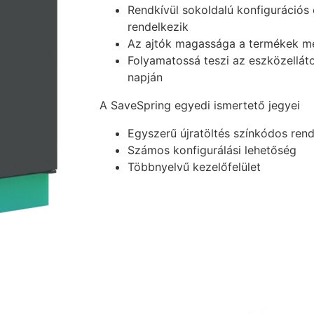
Rendkívül sokoldalú konfigurációs 
rendelkezik
Az ajtók magassága a termékek mé
Folyamatossá teszi az eszközellát
napján
A SaveSpring egyedi ismertető jegyei
Egyszerű újratöltés színkódos rend
Számos konfigurálási lehetőség
Többnyelvű kezelőfelület