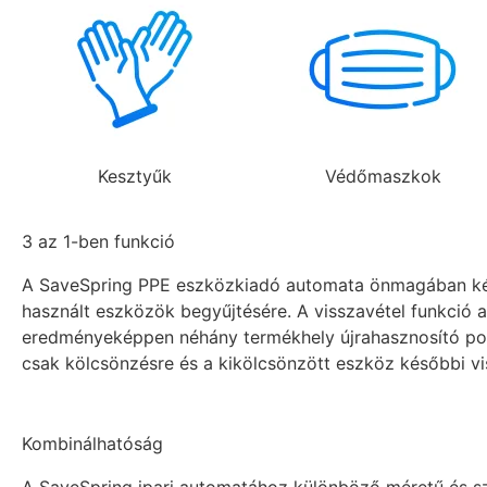
Kesztyűk
Védőmaszkok
3 az 1-ben funkció
A SaveSpring PPE eszközkiadó automata önmagában képes
használt eszközök begyűjtésére. A visszavétel funkció a
eredményeképpen néhány termékhely újrahasznosító pozí
csak kölcsönzésre és a kikölcsönzött eszköz későbbi vi
Kombinálhatóság