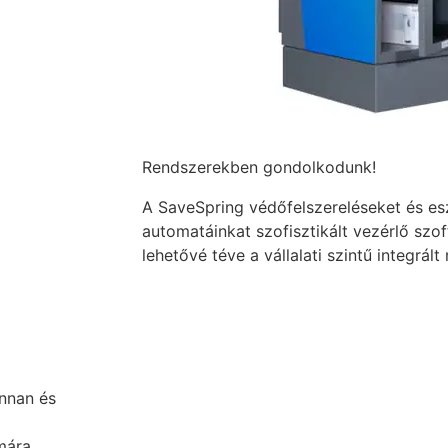
Rendszerekben gondolkodunk!
A SaveSpring védőfelszereléseket és es
automatáinkat szofisztikált vezérlő szof
lehetővé téve a vállalati szintű integrál
onnan és
mára