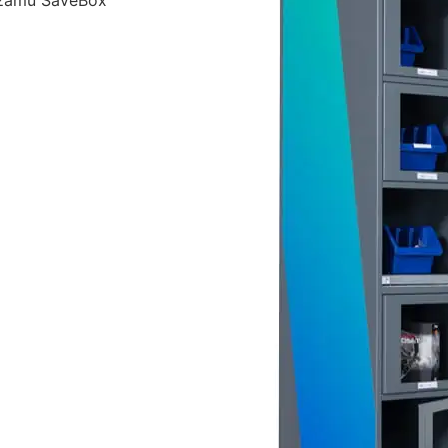
számú SaveBox