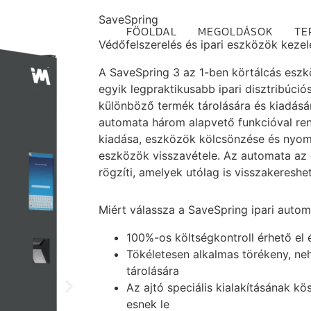
SaveSpring
FŐOLDAL
MEGOLDÁSOK
TE
Védőfelszerelés és ipari eszközök keze
A SaveSpring 3 az 1-ben körtálcás eszk
egyik legpraktikusabb ipari disztribúci
különböző termék tárolására és kiadásár
automata három alapvető funkcióval ren
kiadása, eszközök kölcsönzése és nyom
eszközök visszavétele. Az automata az 
rögzíti, amelyek utólag is visszakereshe
Miért válassza a SaveSpring ipari autom
100%-os költségkontroll érhető el
Tökéletesen alkalmas törékeny, n
tárolására
Az ajtó speciális kialakításának 
esnek le